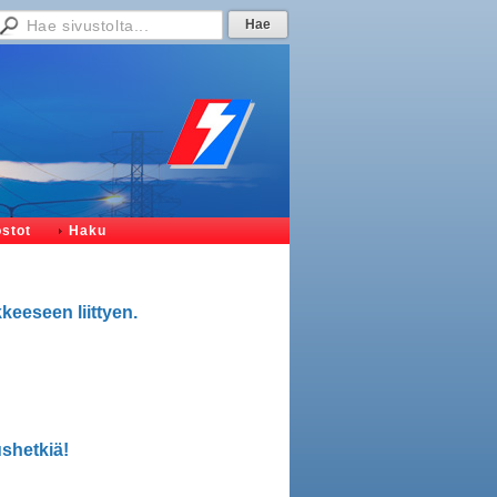
ostot
Haku
keeseen liittyen.
shetkiä!