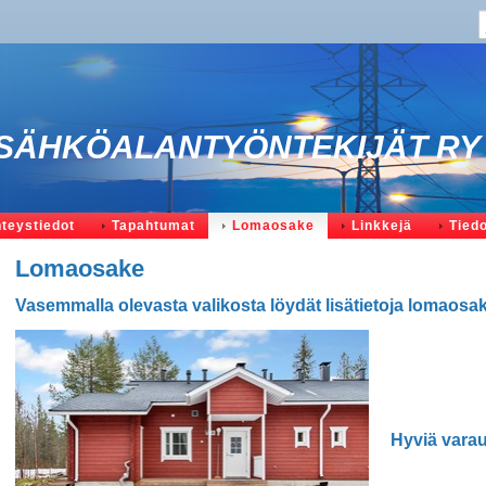
SÄHKÖALANTYÖNTEKIJÄT RY
teystiedot
Tapahtumat
Lomaosake
Linkkejä
Tied
Lomaosake
Vasemmalla olevasta valikosta löydät lisätietoja lomaosak
Hyviä varau