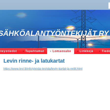
SÄHKÖALANTYÖNTEKIJÄT RY
teystiedot
Tapahtumat
Lomaosake
Linkkejä
Tied
Levin rinne- ja latukartat
https://www.levi.fi/info/yleista-levista/levin-kartat-ja-reitit.html